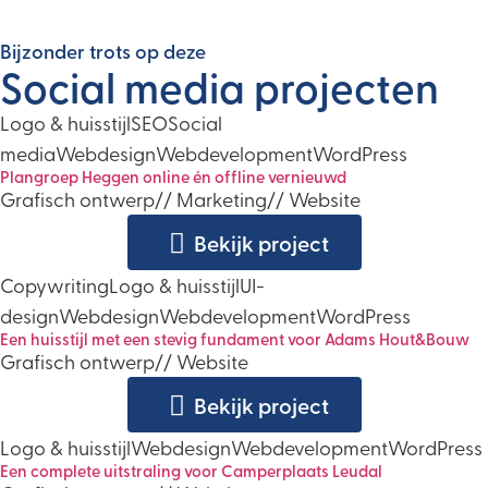
Bijzonder trots op deze
Social media projecten
Logo & huisstijl
SEO
Social
media
Webdesign
Webdevelopment
WordPress
Plangroep Heggen online én offline vernieuwd
Grafisch ontwerp
//
Marketing
//
Website
Bekijk project
Copywriting
Logo & huisstijl
UI-
design
Webdesign
Webdevelopment
WordPress
Een huisstijl met een stevig fundament voor Adams Hout&Bouw
Grafisch ontwerp
//
Website
Bekijk project
Logo & huisstijl
Webdesign
Webdevelopment
WordPress
Een complete uitstraling voor Camperplaats Leudal